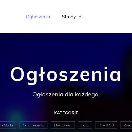
Ogłoszenia
Strony
Ogłoszenia
Ogłoszenia dla każdego!
KATEGORIE
l i Moda
Gastronomia
Elektronika
Foto
RTV AGD
Zaro