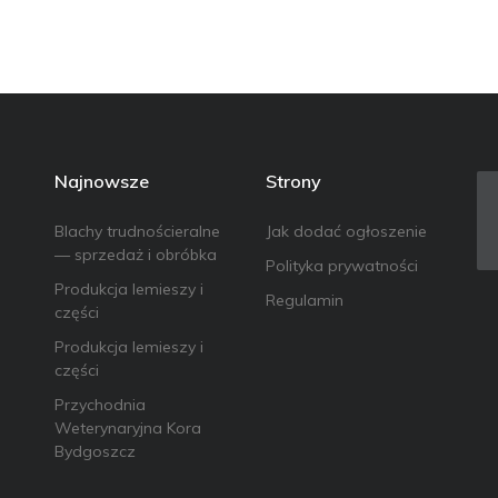
Najnowsze
Strony
Blachy trudnościeralne
Jak dodać ogłoszenie
— sprzedaż i obróbka
Polityka prywatności
Produkcja lemieszy i
Regulamin
części
Produkcja lemieszy i
części
Przychodnia
Weterynaryjna Kora
Bydgoszcz