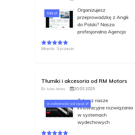
Organizujesz
599 zł
przeprowadzkę z Anglii
do Polski? Nasza
profesjonalna Agencja
Miasto: Szczecin
Tłumiki i akcesoria od RM Motors
20.03.2025
Auto-Moto
Zobacz nasze
w zależności od opcji zł
innowacyjne rozwiązania
w systemach
wydechowych