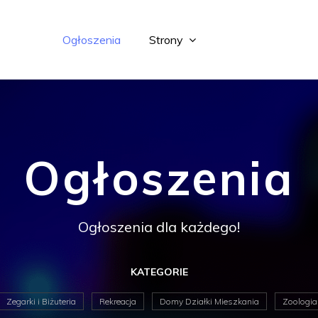
Ogłoszenia
Strony
Ogłoszenia
Ogłoszenia dla każdego!
KATEGORIE
Zegarki i Biżuteria
Rekreacja
Domy Działki Mieszkania
Zoologia