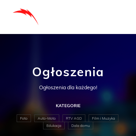
Ogłoszenia
Ogłoszenia dla każdego!
KATEGORIE
Foto
Auto-Moto
RTV AGD
Film i Muzyka
Edukacja
Dala domu