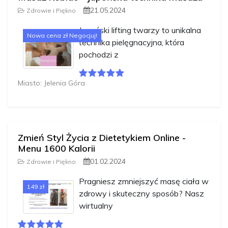
21.05.2024
Zdrowie i Piękno
Japoński lifting twarzy to unikalna
Nowa cena zł Negocjuj!
technika pielęgnacyjna, która
pochodzi z
Miasto: Jelenia Góra
Zmień Styl Życia z Dietetykiem Online -
Menu 1600 Kalorii
01.02.2024
Zdrowie i Piękno
Pragniesz zmniejszyć masę ciała w
149 zł
zdrowy i skuteczny sposób? Nasz
wirtualny