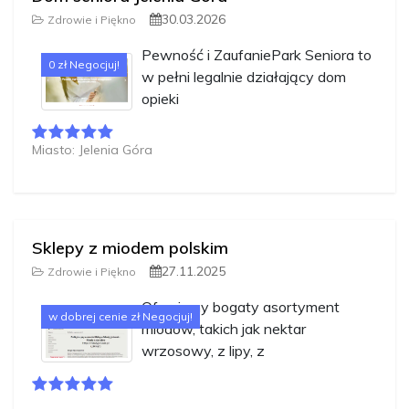
30.03.2026
Zdrowie i Piękno
Pewność i ZaufaniePark Seniora to
0 zł Negocjuj!
w pełni legalnie działający dom
opieki
Miasto: Jelenia Góra
Sklepy z miodem polskim
27.11.2025
Zdrowie i Piękno
Oferujemy bogaty asortyment
w dobrej cenie zł Negocjuj!
miodów, takich jak nektar
wrzosowy, z lipy, z