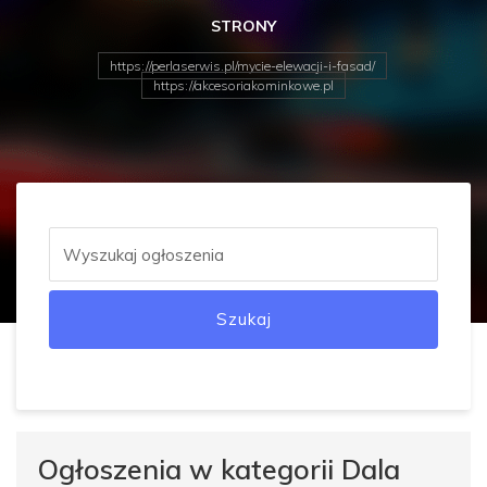
STRONY
https://perlaserwis.pl/mycie-elewacji-i-fasad/
https://akcesoriakominkowe.pl
Szukaj
Ogłoszenia w kategorii Dala